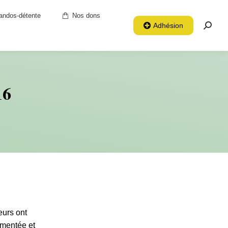
andos-détente
Nos dons
Adhésion
Reche
:
16
eurs ont
mmentée et