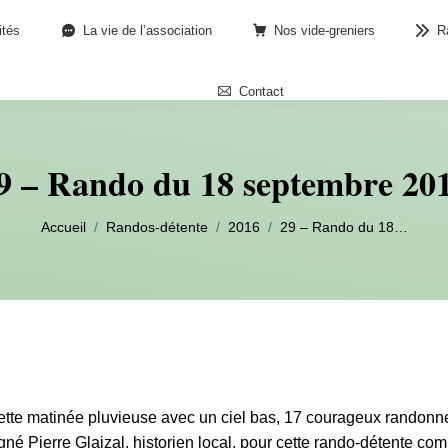
ités
La vie de l’association
Nos vide-greniers
R
Contact
9 – Rando du 18 septembre 20
Vous êtes ici :
Accueil
Randos-détente
2016
29 – Rando du 18…
ette matinée pluvieuse avec un ciel bas, 17 courageux randonn
é Pierre Glaizal, historien local, pour cette rando-détente co