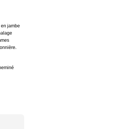
s en jambe
halage
ommes
onnière.
cheminé