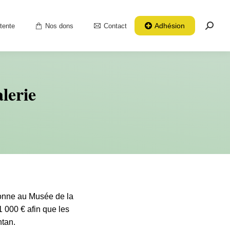
Adhésion
tente
Nos dons
Contact
Reche
:
lerie
Yonne au Musée de la
 000 € afin que les
ntan.